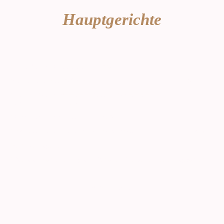
Hauptgerichte
*
.......29,80 €
Rinderfilet mit Kräuterbutter.
*
......................................................25,90 €
Geräucherter Seewolf mit Salat
*
Truthahnrolle mit Mandeln, Zwiebeln, Tomaten und
..........................21,50 €
Reis..
*
..............31,90 €
Klassiches Lammkarree.
*
...............
......................24,50 €
Rosa gebratene Entenbrust mit Rotweinsoße.
*Fisch des Tages…
* Paella auf Vorbestellung, ab 2 Personen. (mindestens einen Tag vorher).
MwSt Inklusive